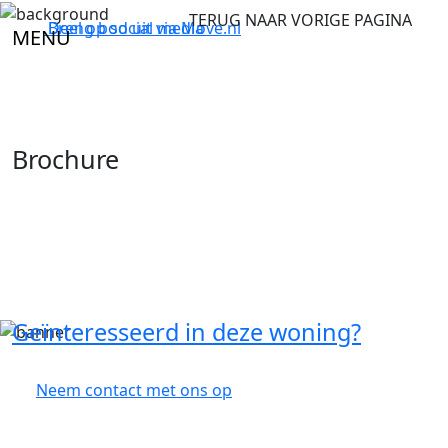
TERUG NAAR VORIGE PAGINA
Breng bod uit via
Deel op social media
Move.nl
MENU
Brochure
Geïnteresseerd in deze woning?
Neem contact met ons op