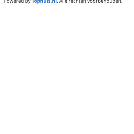
Powered by
Tophuis.nl
.
Alle rechten voorbehouden
.