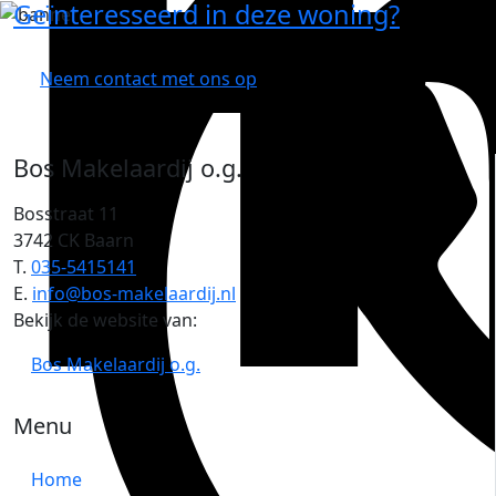
Geïnteresseerd in deze woning?
Neem contact met ons op
Bos Makelaardij o.g.
Bosstraat 11
3742 CK Baarn
T.
035-5415141
E.
info@bos-makelaardij.nl
Bekijk de website van:
Bos Makelaardij o.g.
Menu
Home